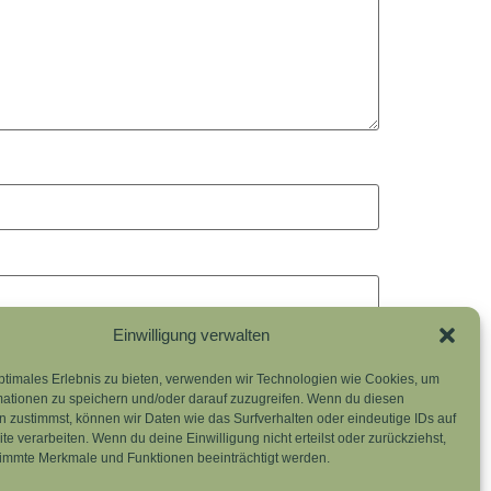
Einwilligung verwalten
ptimales Erlebnis zu bieten, verwenden wir Technologien wie Cookies, um
mationen zu speichern und/oder darauf zuzugreifen. Wenn du diesen
 zustimmst, können wir Daten wie das Surfverhalten oder eindeutige IDs auf
te verarbeiten. Wenn du deine Einwilligung nicht erteilst oder zurückziehst,
n.
immte Merkmale und Funktionen beeinträchtigt werden.