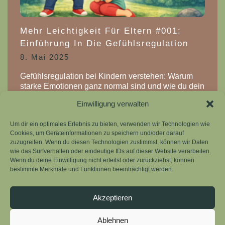
Mehr Leichtigkeit Für Eltern #001:
Einführung In Die Gefühlsregulation
8. Mai 2025
Gefühlsregulation bei Kindern verstehen: Warum
starke Emotionen ganz normal sind und wie du dein
Kind liebevoll begleiten kannst. Erfahre, wie du mit
Einwilligung verwalten
mehr Verständnis, Klarheit und Verbindung für
weniger Streit und mehr Leichtigkeit im
Um dir ein optimales Erlebnis zu bieten, verwenden wir Technologien wie
Familienalltag sorgst.
Cookies, um Geräteinformationen zu speichern und/oder darauf
zuzugreifen. Wenn du diesen Technologien zustimmst, können wir Daten
Weiterlesen »
wie das Surfverhalten oder eindeutige IDs auf dieser Website verarbeiten.
Wenn du deine Einwilligung nicht erteilst oder zurückziehst, können
bestimmte Merkmale und Funktionen beeinträchtigt werden.
Leichtigkeit-Fuer-Eltern
Akzeptieren
Ablehnen